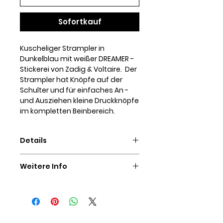
Sofortkauf
Kuscheliger Strampler in
Dunkelblau mit weißer DREAMER -
Stickerei von Zadig & Voltaire. Der
Strampler hat Knöpfe auf der
Schulter und für einfaches An -
und Ausziehen kleine Druckknöpfe
im kompletten Beinbereich.
Details
95% Wolle, 5% Kaschmir
Weitere Info
waschbar bei 30°C
SIE HABEN FRAGEN ZU DIESEM
ARTIKEL?
Auch wenn Sie nicht einschätzen
können, welche Größe Sie