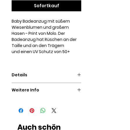
Sofortkauf
Baby Badeanzug mit süßem
Wiesenblumen und großem
Hasen - Print von Molo. Der
Badeanzug hat Rüschen an der
Taille und an den Trägern
und einen UV Schutz von 50+
Details
100% recyceltes Polyester
Weitere Info
SIE HABEN FRAGEN ZU DIESEM
ARTIKEL?
Auch wenn Sie nicht einschätzen
können, welche Größe Sie
bestellen sollten oder wissen
Auch schön