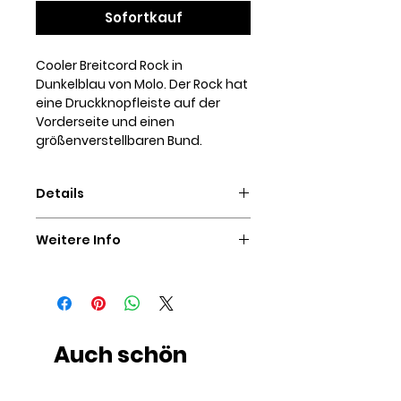
Sofortkauf
Cooler Breitcord Rock in
Dunkelblau von Molo. Der Rock hat
eine Druckknopfleiste auf der
Vorderseite und einen
größenverstellbaren Bund.
Details
100% Organic Cotton
Weitere Info
waschbar bei 30°C
SIE HABEN FRAGEN ZU DIESEM
ARTIKEL?
Auch wenn Sie nicht einschätzen
können, welche Größe Sie
bestellen sollten oder wissen
Auch schön
möchten, ob wir weitere Produkte
einer Marke führen, zögern Sie