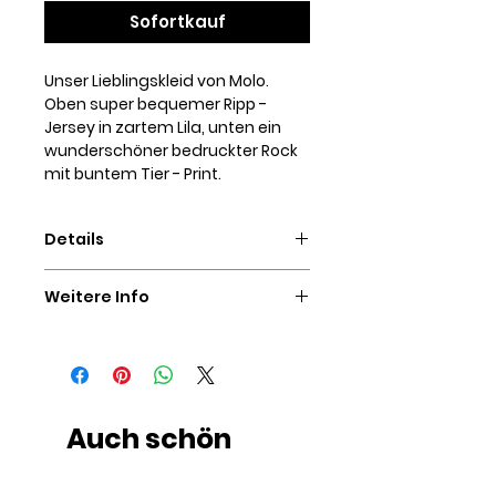
Sofortkauf
Unser Lieblingskleid von Molo.
Oben super bequemer Ripp -
Jersey in zartem Lila, unten ein
wunderschöner bedruckter Rock
mit buntem Tier - Print.
Details
96% Organic Cotton, 4% Elastan
Weitere Info
waschbar bei 30°C
SIE HABEN FRAGEN ZU DIESEM
ARTIKEL?
Auch wenn Sie nicht einschätzen
können, welche Größe Sie
bestellen sollten oder wissen
Auch schön
möchten, ob wir weitere Produkte
einer Marke führen, zögern Sie