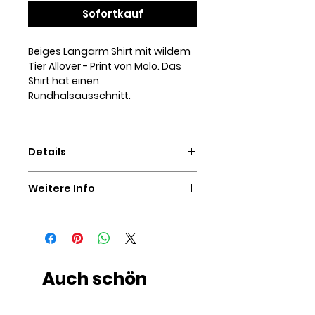
Sofortkauf
Beiges Langarm Shirt mit wildem
Tier Allover - Print von Molo. Das
Shirt hat einen
Rundhalsausschnitt.
Details
95% Organic Cotton, 5% Elastan
Weitere Info
waschbar bei 30°C
SIE HABEN FRAGEN ZU DIESEM
ARTIKEL?
Auch wenn Sie nicht einschätzen
können, welche Größe Sie
bestellen sollten oder wissen
Auch schön
möchten, ob wir weitere Produkte
einer Marke führen, zögern Sie