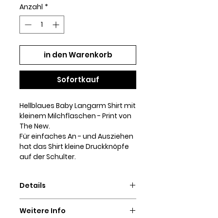
Anzahl
*
in den Warenkorb
Sofortkauf
Hellblaues Baby Langarm Shirt mit
kleinem Milchflaschen - Print von
The New.
Für einfaches An - und Ausziehen
hat das Shirt kleine Druckknöpfe
auf der Schulter.
Details
95% Organic Cotton, 5% Elastan
Weitere Info
waschbar bei 30°C