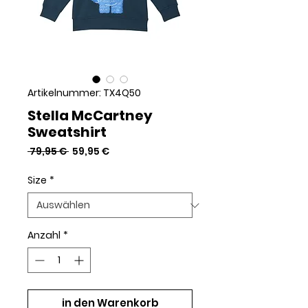
Artikelnummer: TX4Q50
Stella McCartney
Sweatshirt
Standardpreis
Sale-
 79,95 € 
59,95 €
Preis
Size
*
Anzahl
*
in den Warenkorb